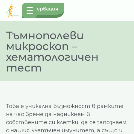
Резервация
Тъмнополеви
микроскоп –
хематологичен
тест
Това е уникална възможност в рамките
на час време да надникнем в
собствените си клетки, да се запознаем
с нашия клетъчен имунитет, а също и