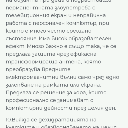
перманентната злоупотреба с
телевизионния екран и неправилна
работа с персонален компютър, при
които е много често срещано
състояние. Има висок образователен
ефект. Много важно е също така, че се
предлага защита чрез ефикасна
трансформираща антена, която
преобразува вредните
електромагнитни вълни само чрез едно
залепване на рамката или екрана.
Предлага се решение за хора, които
професионално се занимават с
компютърни дейности през целия ден.
10.Вижда се дехидратацията на
клетките и обезводняването на целия