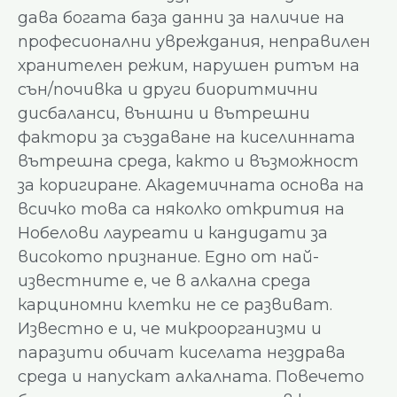
дава богата база данни за наличие на
професионални увреждания, неправилен
хранителен режим, нарушен ритъм на
сън/почивка и други биоритмични
дисбаланси, външни и вътрешни
фактори за създаване на киселинната
вътрешна среда, както и възможност
за коригиране. Академичната основа на
всичко това са няколко открития на
Нобелови лауреати и кандидати за
високото признание. Едно от най-
известните е, че в алкална среда
карциномни клетки не се развиват.
Известно е и, че микроорганизми и
паразити обичат киселата нездрава
среда и напускат алкалната. Повечето