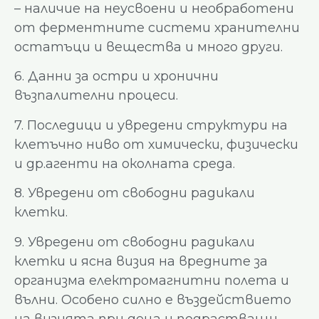
– наличие на неусвоени и необработени
от ферментните системи хранителни
остатъци и вещества и много други.
6. Данни за остри и хронични
възпалителни процеси.
7. Последици и увредени структури на
клетъчно ниво от химически, физически
и др.агенти на околната среда.
8. Увредени от свободни радикали
клетки.
9. Увредени от свободни радикали
клетки и ясна визия на вредните за
организма електромагнитни полета и
вълни. Особено силно е въздействието
на визията при деца и подрастващи,