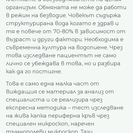
организъм. Обмяната не може да работи
в режим на безводие. Човекът съдържа
структурирана вода когато е здрав и
тя е повече от 70-80% в зависимост от
възраст и други фактори. Необходима е
съвременна култура на водопиене. Чрез
това изследване пациентът не само
лично се убеждава в това, но и разбира
как да го постигне.
Това е само една малка част от
виждащия се материал за анализ от
специалиста и се реализира чрез
експресна методика – тест изследване
на жива капка периферна кръв чрез
специален микроскоп, наречен
тъмнополеви микроскоп. Тази