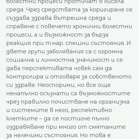
болестни процеси протичат в кисела
среда. Чрез средствата за коригиране се
създава здрава вътрешна среда и
справяне с повечето хронични болестни
процеси, а и възможност за бърза
реакция при т.нар. спешни състояния. И
двете групи заболявания са с огромна
социална и личностна значимост и се
дава перспективата човек сам да
контролира и отговаря за собственото
си здраве. Неоспорими, но все още
ненапълно осъзнати са възможностите
чрез правилно почистване на организма
и системите в него, респективно
клетките – да се постигне пълно
оздравяване при много от смятаните
за нелечими състояния. Но това е