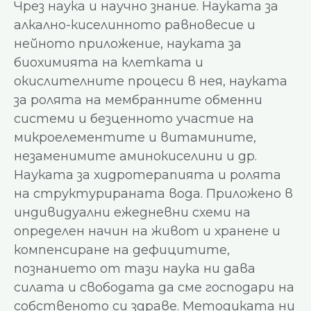
Чрез наука и научно знание. Науката за
алкално-киселинното равновесие и
нейното приложение, науката за
биохимията на клетката и
окислителните процеси в нея, науката
за ролята на мембранните обменни
системи и безценното участие на
микроелементите и витамините,
незаменимите аминокиселини и др.
Науката за хидротерапията и ролята
на структурираната вода. Приложено в
индивидуални ежедневни схеми на
определен начин на живот и хранене и
компенсиране на дефицитите,
познанието от тази наука ни дава
силата и свободата да сме господари на
собственото си здраве. Методиката ни