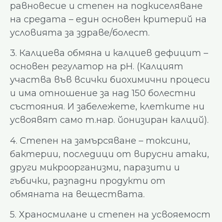
равновесие и степен на подкиселяване
на средата – един основен критерий на
условията за здраве/болест.
3. Калциева обмяна и калциев дефицит –
основен регулатор на pH. (Калцият
участва във всички биохимични процеси
и има отношение за над 150 болестни
състояния. И забележете, клетките ни
усвоявят само т.нар. йонизиран калций).
4. Степен на замърсяване – токсини,
бактерии, последици от вирусни атаки,
други микроорганизми, паразити и
гъбички, разпадни продукти от
обмяната на веществата.
5. Храносмилане и степен на усвояемост