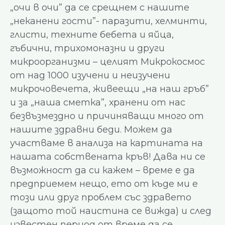
„очи в очи” да се срещнем с нашите
„неканени гости”- паразити, хелминти,
глисти, техните бебета и яйца,
гъбични, трихомоназни и други
микроорганизми – целият Микрокосмос
от над 1000 изучени и неизучени
микрочовечета, живеещи „на наш гръб”
и за „наша сметка”, хранени от нас
безвъзмездно и причиняващи много от
нашите здравни беди. Можем да
участваме в анализа на картината на
нашата собствената кръв! Дава ни се
възможност да си кажем – време е да
предприемем нещо, ето от къде ми е
този или друг проблем със здравето
(защото той наистина се вижда) и след
известен период от време да се