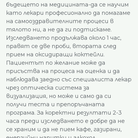
бъдещето на медицината-да се научим
като лекари професионално да помагаме
на самооздравителните процеси в
тялото ни, а не да ги подтискаме.
Изследването продължава около 1 час,
правят се две проби, втората след
прием на оксидиращи коктейли.
Пациентът по желание може да
присъства на процеса на оценка и да
наблюдава заедно със специалиста лекар
чрез оптическа система за
визуализация, но може и само да си
получи теста и препоръчаната
програма. За коректни резултати 2-3
часа преди изследването е добре да не
се храним и да не пием кафе, газирани,
енергийни напитки и алкохол.