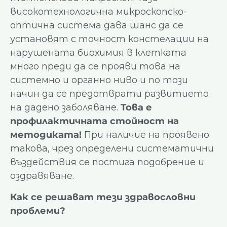
високотехнологична микроскопско-
оптична система дава шанс да се
установят с точност констелации на
нарушената биохимия в клетката
много преди да се прояви това на
системно и органно ниво и по този
начин да се предотврати развитието
на дадено заболяване.
Това е
профилактичната стойност на
методиката!
При наличие на проявено
такова, чрез определени систематични
въздействия се постига подобрение и
оздравяване.
Как се решават тези здравословни
проблеми?