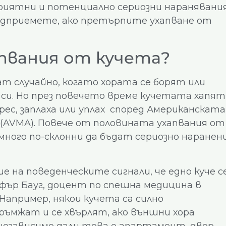
приятни и потенциално сериозни наранявани
едприемете, ако претърпите ухапване от
апвания от кучета?
ат случайно, когато хората се борят или
 си. Но през повечето време кучетата хапят
рес, заплаха или уплах според Американската
(AVMA). Повече от половината ухапвания от
 много по-склонни да бъдат сериозно наранен
 на поведенческите сигнали, че едно куче с
офър Бауг, доцент по спешна медицина в
Например, някои кучета са силно
ъмжат и се хвърлят, ако външни хора
независимо дали това е апартамент, двор