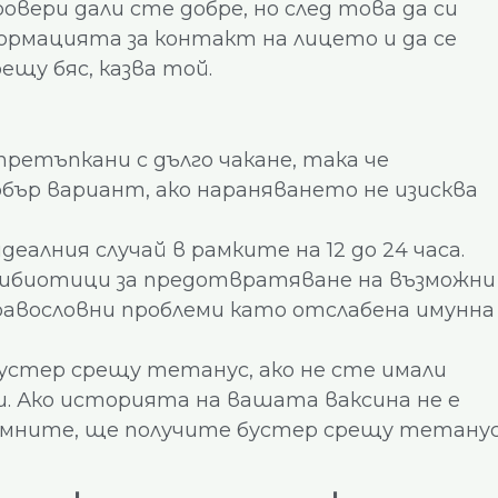
вери дали сте добре, но след това да си
ормацията за контакт на лицето и да се
ещу бяс, казва той.
ретъпкани с дълго чакане, така че
бър вариант, ако нараняването не изисква
деалния случай в рамките на 12 до 24 часа.
ибиотици за предотвратяване на възможни
равословни проблеми като отслабена имунна
устер срещу тетанус, ако не сте имали
и. Ако историята на вашата ваксина не е
помните, ще получите бустер срещу тетану