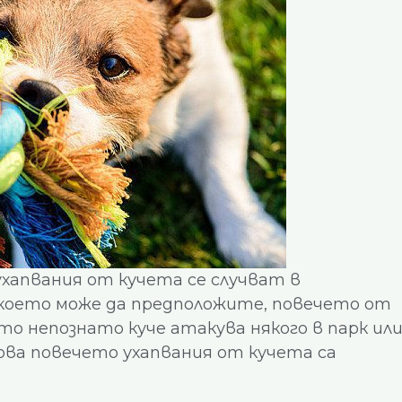
 ухапвания от кучета се случват в
което може да предположите, повечето от
то непознато куче атакува някого в парк ил
ва повечето ухапвания от кучета са