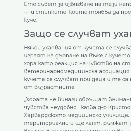
Ето съвет за избягване на тези не
— и стъпките, които трябва да пр
куче.
Защо се случват ух
Някои ухапвания от кучета се случв
играят на дърпане на въже с кучето
хора като реакция на чувство на ст
ветеринарномедицинска асоциация 
кучета се случват при деца и те са
от възрастните.
„Хората не винаги обръщат внимание
чувства неудобно“, казва д-р Крист
Харвардското медицинско училище. 
териториални и ще лаят, ръмжат, р
влязат в тяхното пространство – 