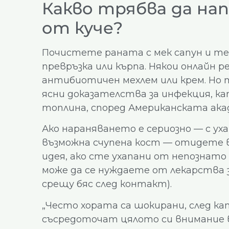
Какво трябва да нап
от куче?
Почистете раната с мек сапун и те
превръзка или кърпа. Някои онлайн 
антибиотичен мехлем или крем. Но т
ясни доказателства за инфекция, кат
топлина, според Американската ака
Ако нараняването е сериозно — с уха
възможна счупена кост — отидете в
идея, ако сте ухапани от непознато 
може да се нуждаете от лекарства 
срещу бяс след контакт).
„Често хората са шокирани, след ка
съсредоточат цялото си внимание вър