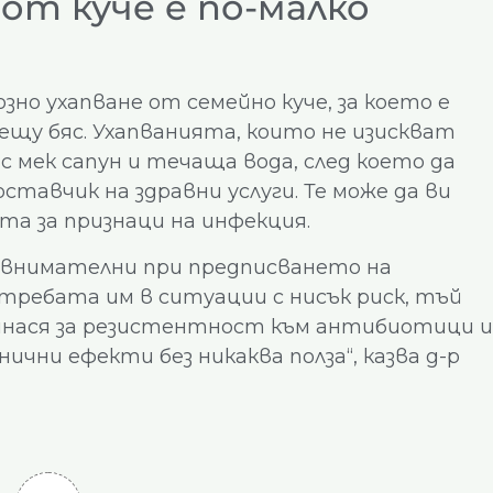
от куче е по-малко
зно ухапване от семейно куче, за което е
ещу бяс. Ухапванията, които не изискват
 мек сапун и течаща вода, след което да
тавчик на здравни услуги. Те може да ви
а за признаци на инфекция.
-внимателни при предписването на
ребата им в ситуации с нисък риск, тъй
инася за резистентност към антибиотици и
чни ефекти без никаква полза“, казва д-р