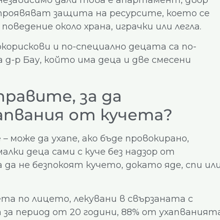
 проявяват защита на ресурсите, което се
оведение около храна, играчки или легла.
корискови и по-специално децата са по-
а д-р Бау, който има деца и две смесени
равите, за да
пвания от кучета?
е – може да ухапе, ако бъде провокирано,
алки деца сами с куче без надзор от
 да не безпокоят кучето, докато яде, спи ил
ета по лицето, лекувани в свързаната с
 за период от 20 години, 88% от ухапваният