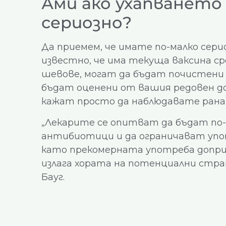
Ами ако ухапването 
сериозно?
Да приемем, че имате по-малко серио
известно, че има текуща ваксина ср
шевове, могат да бъдат почистени с
бъдат оценени от вашия редовен дос
кажат просто да наблюдавате ранат
„Лекарите се опитват да бъдат по
антибиотици и да ограничават упот
като прекомерната употреба допр
излага хората на потенциални страни
Бауг.