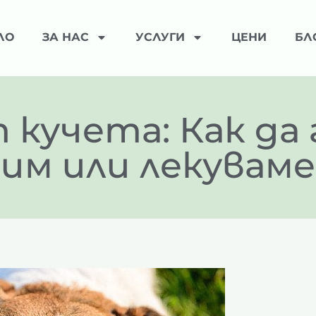
ЛО
ЗА НАС
УСЛУГИ
ЦЕНИ
БЛ
 кучета: Как да 
м или лекуваме