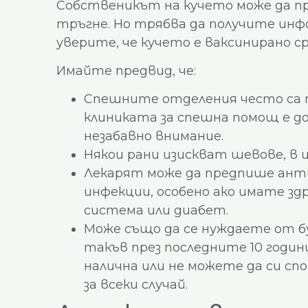
Собственикът на кучето може да про
тръгне. Но трябва да получите инф
уверите, че кучето е ваксинирано ср
Имайте предвид, че:
Спешните отделения често са п
клиниката за спешна помощ е до
незабавно внимание.
Някои рани изискват шевове, в и
Лекарят може да предпише ант
инфекции, особено ако имате зд
система или диабет.
Може също да се нуждаете от б
такъв през последните 10 годин
налична или не можете да си с
за всеки случай.