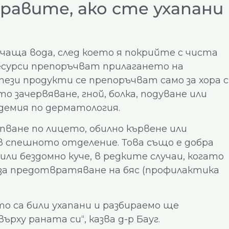
равите, ако сте ухапани
чаща вода, след което я покрийте с чиста
ресурси препоръчват прилагането на
ези продукти се препоръчват само за хора с
о зачервяване, гной, болка, подуване или
демия по дерматология.
пване по лицето, обилно кървене или
 спешното отделение. Това също е добра
или бездомно куче, в редките случаи, когато
за предотвратяване на бяс (профилактика
то са били ухапани и разбираемо ще
ху раната си“, казва д-р Бауг.