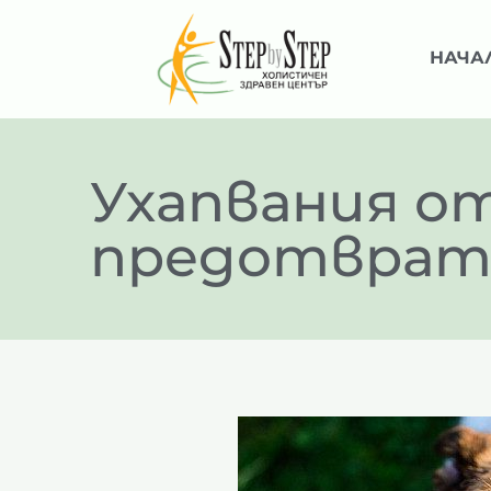
НАЧА
Ухапвания от
предотврати