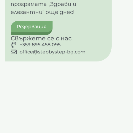
програмата „Здрави и
елегантни“ още днес!
Резервация
Свържете се с нас
+359 895 458 095
office@stepbystep-bg.com
и