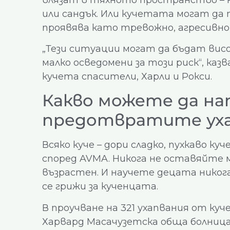
или сандък. Или кучетата могат да
проявява като тревожно, агресивно п
„Тези ситуации могат да бъдат висо
малко осведомени за този риск“, казв
кучета спасители, Харли и Рокси.
Какво можете да нап
предотвратите уха
Всяко куче – дори сладко, пухкаво куч
според AVMA. Никога не оставяйте м
възрастен. И научете децата никога
се грижи за кученцата.
В проучване на 321 ухапвания от куч
Харвард Масачузетска обща болница