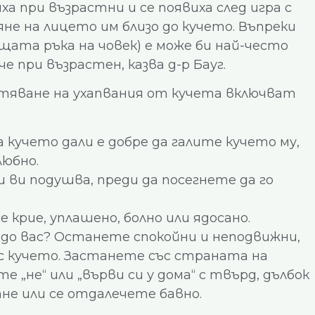
а при възрастни и се появиха след игра с
яне на лицето им близо до кучето. Въпреки
щата ръка на човек) е може би най-често
 при възрастен, казва д-р Бауг.
тяване на ухапвания от кучета включват
кучето дали е добре да галите кучето му,
любно.
и ви подушва, преди да посегнете да го
е крие, уплашено, болно или ядосано.
 до вас? Останете спокойни и неподвижни,
с кучето. Застанете със страната на
е „не“ или „върви си у дома“ с твърд, дълбок
пне или се отдалечете бавно.