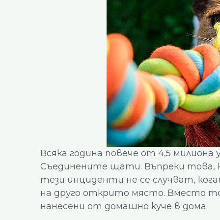
Всяка година повече от 4,5 милиона
Съединените щати. Въпреки това, 
тези инциденти не се случват, кога
на друго открито място. Вместо то
нанесени от домашно куче в дома.