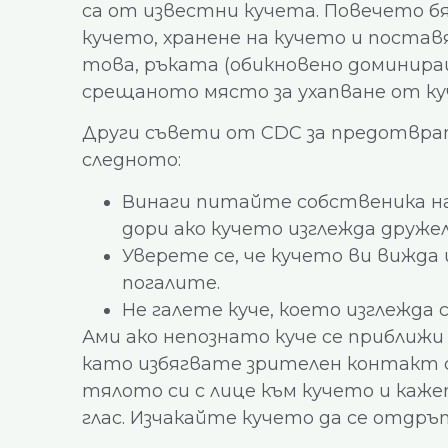
са от известни кучета. Повечето бях
кучето, хранене на кучето и постав
това, ръката (обикновено доминира
срещаното място за ухапване от куче
Други съвети от CDC за предотвра
следното:
Винаги питайте собственика на 
дори ако кучето изглежда друже
Уверете се, че кучето ви вижда 
погалите.
Не галете куче, което изглежда с
Ами ако непознато куче се приближи
като избягвате зрителен контакт 
тялото си с лице към кучето и кажет
глас. Изчакайте кучето да се отдръ